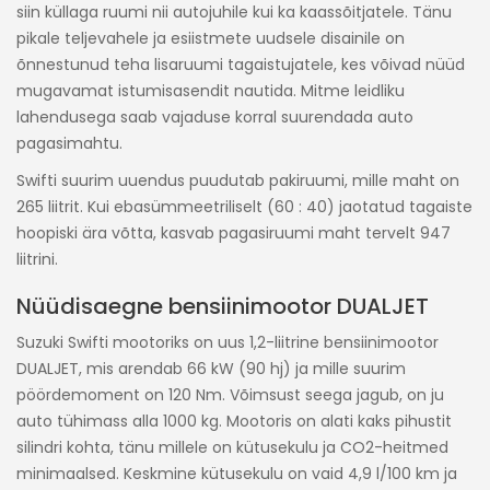
siin küllaga ruumi nii autojuhile kui ka kaassõitjatele. Tänu
pikale teljevahele ja esiistmete uudsele disainile on
õnnestunud teha lisaruumi tagaistujatele, kes võivad nüüd
mugavamat istumisasendit nautida. Mitme leidliku
lahendusega saab vajaduse korral suurendada auto
pagasimahtu.
Swifti suurim uuendus puudutab pakiruumi, mille maht on
265 liitrit. Kui ebasümmeetriliselt (60 : 40) jaotatud tagaiste
hoopiski ära võtta, kasvab pagasiruumi maht tervelt 947
liitrini.
Nüüdisaegne bensiinimootor DUALJET
Suzuki Swifti mootoriks on uus 1,2-liitrine bensiinimootor
DUALJET, mis arendab 66 kW (90 hj) ja mille suurim
pöördemoment on 120 Nm. Võimsust seega jagub, on ju
auto tühimass alla 1000 kg. Mootoris on alati kaks pihustit
silindri kohta, tänu millele on kütusekulu ja CO2-heitmed
minimaalsed. Keskmine kütusekulu on vaid 4,9 l/100 km ja