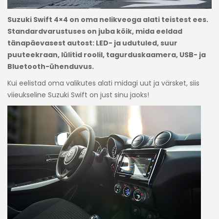
Suzuki Swift 4×4 on oma nelikveoga alati teistest ees.
Standardvarustuses on juba kõik, mida eeldad
tänapäevasest autost: LED- ja udutuled, suur
puuteekraan, lülitid roolil, tagurduskaamera, USB- ja
Bluetooth-ühenduvus.
Kui eelistad oma valikutes alati midagi uut ja värsket, siis
viieukseline Suzuki Swift on just sinu jaoks!