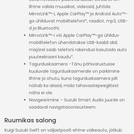
lihtne valida muusikat, videosid, juhtida
MirrorLink™-i, Apple CarPlay™ ja Android Auto™-
ga ühilduvat mobiiltelefoni*, raadiot, mp3, USB-
d ja Bluetoothi.
MirrorLink™-i või Apple CarPlay™-ga ühilduv
mobiiltelefon ühendatakse USB-kaabli abil,
misjärel saab telefoni rakendusi kasutada auto
puuteekraani kaudu*.
Tagurduskaamera -Tänu põhivarustusse
kuuluvale tagurduskaamerale on parkimine
lihtne ja ohutu, kuna tagurduskaamera pilt
näitab ka alasid, mida tahavaatepeeglitest
näha ei ole.
Navigeerimine – Suzuki Smart Audio juurde on
saadaval navigatsioonisüsteem.
Ruumikas salong
Kuigi Suzuki Swift on väljastpoolt ehtne väikeauto, jätkub