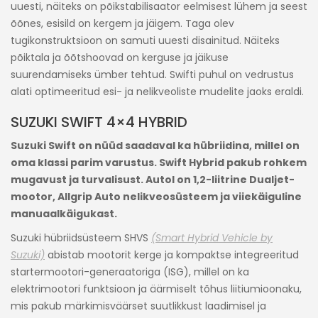
uuesti, näiteks on põikstabilisaator eelmisest lühem ja seest
õõnes, esisild on kergem ja jäigem. Taga olev
tugikonstruktsioon on samuti uuesti disainitud. Näiteks
põiktala ja õõtshoovad on kerguse ja jäikuse
suurendamiseks ümber tehtud. Swifti puhul on vedrustus
alati optimeeritud esi- ja nelikveoliste mudelite jaoks eraldi.
SUZUKI SWIFT 4×4 HYBRID
Suzuki Swift on nüüd saadaval ka hübriidina, millel on
oma klassi parim varustus. Swift Hybrid pakub rohkem
mugavust ja turvalisust. Autol on 1,2-liitrine Dualjet-
mootor, Allgrip Auto nelikveosüsteem ja viiekäiguline
manuaalkäigukast.
Suzuki hübriidsüsteem SHVS
(Smart Hybrid Vehicle by
Suzuki)
abistab mootorit kerge ja kompaktse integreeritud
startermootori-generaatoriga (ISG), millel on ka
elektrimootori funktsioon ja äärmiselt tõhus liitiumioonaku,
mis pakub märkimisväärset suutlikkust laadimisel ja