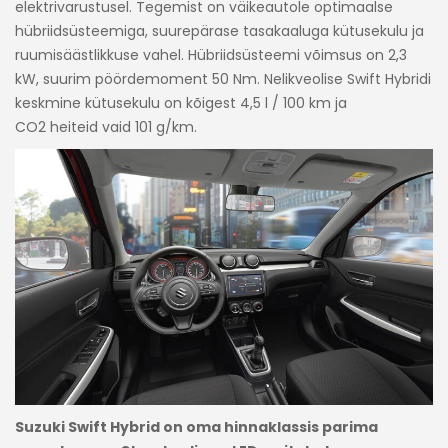
elektrivarustusel. Tegemist on väikeautole optimaalse
hübriidsüsteemiga, suurepärase tasakaaluga kütusekulu ja
ruumisäästlikkuse vahel. Hübriidsüsteemi võimsus on 2,3
kW, suurim pöördemoment 50 Nm. Nelikveolise Swift Hybridi
keskmine kütusekulu on kõigest 4,5 l / 100 km ja
CO2 heiteid vaid 101 g/km.
Suzuki Swift Hybrid on oma hinnaklassis parima