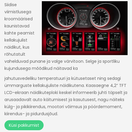
Siidise
viimistlusega
kroomäärised
kaunistavad
kahte peamist
kellakujulist
näidikut, kus
rõhutatult
vahelduvad punane ja valge värvitoon. Selge ja sportliku
kujundusega mõõdikud näitavad ka
jahutusvedeliku temperatuuri ja kütusetaset ning sedagi
ümmarguste kellakujuliste näidikutena. Kaasaegne 4,2“ TFT
LCD-ekraan näidikuteploki keskel informeerib juhti täpselt ja
arusaadavalt auto käitumisest ja kasutusest, nagu näiteks
külg- ja pikikiirendus, mootori võimsus ja pöördemoment,
kiirendus- ja pidurdusjõud.
Küsi pakkumist