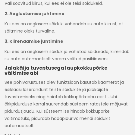
Vali soovitud kiirus, kui ees ei ole teisi sõidukeid.
2. Aeglustamise juhtimine
Kui ees on aeglasem sõiduk, vähendab su auto kiirust, et
sõitmine oleks turvaline.
3. Kiirendamise juhtimine
Kui ees on aeglasem sõiduk ja vahetad sõidurada, kiirendab
su auto automaatselt varem valitud püsikiiruseni.
Jalakäija tuvastusega laupkokkupõrke
vältimise abi
See põhivarustuses olev funktsioon kasutab kaamerat ja
esiklaasi laserandurit teiste sõidukite ja jalakäijate
tuvastamiseks ning hoiatab kokkupõrkeohu eest. Juhi
äkkpidurduse korral suurendab süsteem ratastele mõjuvat
pidurdusjõudu. Kui süsteem ise hindab kokkupõrke
vältimatuks, pidurdab hädapidurivõimendi sõidukit
automaatselt.