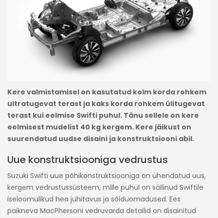
Kere valmistamisel on kasutatud kolm korda rohkem
ultratugevat terast ja kaks korda rohkem ülitugevat
terast kui eelmise Swifti puhul. Tänu sellele on kere
eelmisest mudelist 40 kg kergem. Kere jäikust on
suurendatud uudse disaini ja konstruktsiooni abil.
Uue konstruktsiooniga vedrustus
Suzuki Swifti uue põhikonstruktsiooniga on ühendatud uus,
kergem vedrustussüsteem, mille puhul on säilinud Swiftile
iseloomulikud hea juhitavus ja sõiduomadused. Ees
paikneva MacPhersoni vedruvarda detailid on disainitud