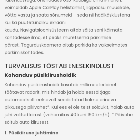
rakendustega. Ühendades USB-kaabliga oma iPhone’i,
võimaldab Apple CarPlay helistamist, ligipääsu muusikale,
võtta vastu ja saata sõnumeid – seda nii häälkäsklustena
kui ka puutetundliku ekraani
kaudu. Navigatsioonisüsteem aitab sõita seni käimata
kohtadesse ilma, et peaks muretsema parkimise
pärast. Tagurduskaamera aitab parkida ka väikseimates
parkimiskohtades.
TURVALISUS TÕSTAB ENESEKINDLUST
Kohanduv püsikiirushoidik
Kohanduv püsikiirushoidik kasutab millimeeterlainel
töötavat radarit, mis hindab ja hoiab eessõitjaga
automaatselt eelnevalt seadistatud kolme erineva
pikkusega pikivahet*. Kui ees ei ole teist sõidukit, hoiab auto
juhi valitud kiirust (vahemikus 40 kuni 160 km/h). * Pikivahe
sõltub auto kiirusest.
1. Püsikiiruse juhtimine