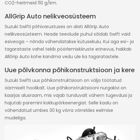
CO2-heitmeid 110 g/km.
AllGrip Auto nelikveosüsteem
Suzuki Swifti põhivarustuses on alati AllGrip Auto
nelikveosüsteem. Heade teeolude puhul sõidab Swift vaid
esiveoga – nõnda vähendatakse kütusekulu. Kui aga esi- ja
tagarataste vahel tekib pöörlemiskiiruste erinevus, hakkab
AllGrip Auto kohe kandma vedu üle ka tagaratastele.
Uue põlvkonna põhikonstruktsioon ja kere
Suzuki Swifti uus põhikonstruktsioon on välja töötatud
äärmiselt hoolikalt. Uue põhikonstruktsiooni nurgakivi on
kaarjas alusraam, mis vajab tunduvalt vähem tugevdusi ja
hajutab paremini kokkupõrkeenergiat. Selle kaalu on
vähendatud umbes 30 kg võrra võrreldes eelmise
mudeliga.