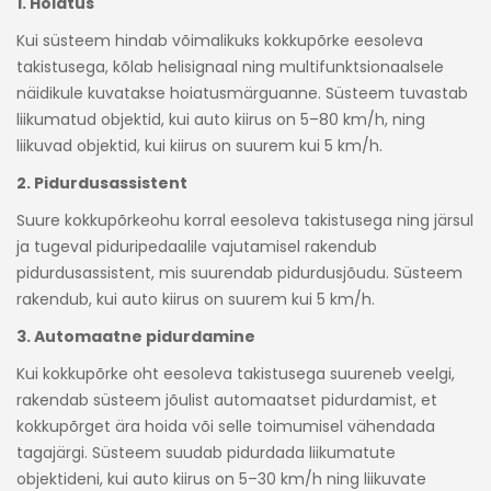
1. Hoiatus
Kui süsteem hindab võimalikuks kokkupõrke eesoleva
takistusega, kõlab helisignaal ning multifunktsionaalsele
näidikule kuvatakse hoiatusmärguanne. Süsteem tuvastab
liikumatud objektid, kui auto kiirus on 5–80 km/h, ning
liikuvad objektid, kui kiirus on suurem kui 5 km/h.
2. Pidurdusassistent
Suure kokkupõrkeohu korral eesoleva takistusega ning järsul
ja tugeval piduripedaalile vajutamisel rakendub
pidurdusassistent, mis suurendab pidurdusjõudu. Süsteem
rakendub, kui auto kiirus on suurem kui 5 km/h.
3. Automaatne pidurdamine
Kui kokkupõrke oht eesoleva takistusega suureneb veelgi,
rakendab süsteem jõulist automaatset pidurdamist, et
kokkupõrget ära hoida või selle toimumisel vähendada
tagajärgi. Süsteem suudab pidurdada liikumatute
objektideni, kui auto kiirus on 5–30 km/h ning liikuvate