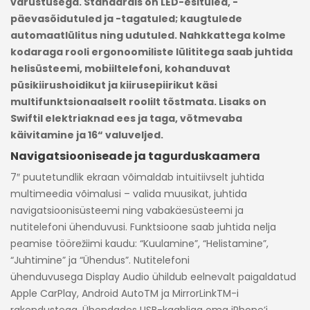
varustusega. Standardis on LED-esituled, -
päevasõidutuled ja -tagatuled; kaugtulede
automaatlülitus ning udutuled. Nahkkattega kolme
kodaraga rooli ergonoomiliste lülititega saab juhtida
helisüsteemi, mobiiltelefoni, kohanduvat
püsikiirushoidikut ja kiirusepiirikut käsi
multifunktsionaalselt roolilt tõstmata. Lisaks on
Swiftil elektriaknad ees ja taga, võtmevaba
käivitamine ja 16“ valuveljed.
Navigatsiooniseade ja tagurduskaamera
7″ puutetundlik ekraan võimaldab intuitiivselt juhtida
multimeedia võimalusi – valida muusikat, juhtida
navigatsioonisüsteemi ning vabakäesüsteemi ja
nutitelefoni ühenduvusi. Funktsioone saab juhtida nelja
peamise töörežiimi kaudu: “Kuulamine”, “Helistamine”,
“Juhtimine” ja “Ühendus”. Nutitelefoni
ühenduvusega Display Audio ühildub eelnevalt paigaldatud
Apple CarPlay, Android AutoTM ja MirrorLinkTM-i