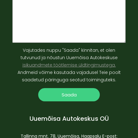
Vajutades nuppu "Saada" kinnitan, et olen
tutvunud ja nõustun Uuemõisa Autokeskuse
isikuandmete töötlemise üldtingimustega.
Andmeid võime kasutada vajadusel Teie poolt
saadetud päringuga seotud toiminguteks.
Uuemõisa Autokeskus OÜ
Tallinna mnt. 78, Uuemõisa, Haapsalu E-post: