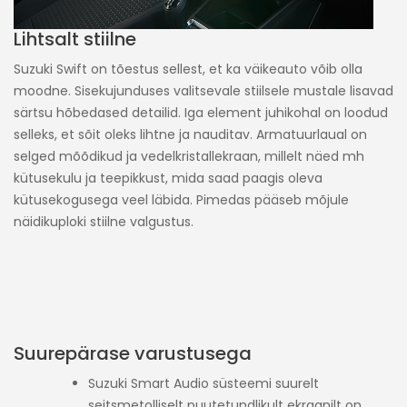
Lihtsalt stiilne
Suzuki Swift on tõestus sellest, et ka väikeauto võib olla
moodne. Sisekujunduses valitsevale stiilsele mustale lisavad
särtsu hõbedased detailid. Iga element juhikohal on loodud
selleks, et sõit oleks lihtne ja nauditav. Armatuurlaual on
selged mõõdikud ja vedelkristallekraan, millelt näed mh
kütusekulu ja teepikkust, mida saad paagis oleva
kütusekogusega veel läbida. Pimedas pääseb mõjule
näidikuploki stiilne valgustus.
Suurepärase varustusega
Suzuki Smart Audio süsteemi suurelt
seitsmetolliselt puutetundlikult ekraanilt on