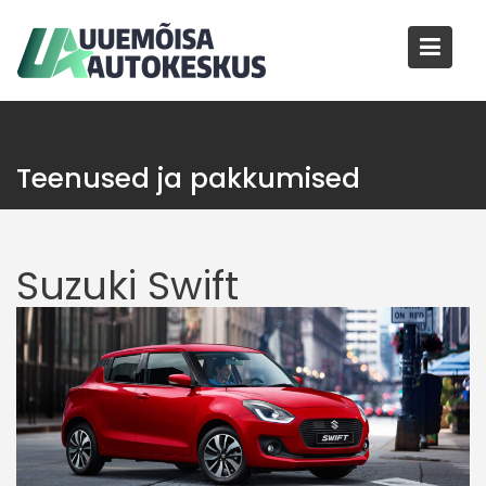
Skip
to
content
Teenused ja pakkumised
Suzuki Swift