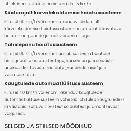
objektideni, kui kiirus on suurem kui 5 km/h.
Sõidurajalt kõrvalekaldumise hoiatussüsteem
Kiirusel 60 km/h või enam rakenduv sõidurajalt
kõrvalekaldumise hoiatussüsteem hoiatab juhti kuvatava
hoiatusmärguande ja rooli vibreerimisega.
Tähelepanu hoiatussüsteem
Kiirusel 60 km/h või enam annab süsteem hoiatuse
helisignaali ja hoiatusteatega, kui see on juhi sõidustiili
analüüsides tuvastanud auto „vänderdamise“ juhi
väsimuse tõttu.
Kaugtulede automaatlülituse süsteem
Kiirusel 40 km/h või enam rakenduv kaugtulede
automaatlülituse süsteem vahetab lähituled kaugtuledeks
ja vastupidi sõltuvalt teistest sõidukitest ja ümbritsevast
valgusest.
SELGED JA STIILSED MÕÕDIKUD